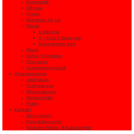
Gymnastik
Gå-ture
Kroket
Mandags gå-tur
Rejser
1 dags tur
3 – 4 og 5 dags ture
Sommerferie ture
Ringo
Kultur / Foredrag
Stavgang
Sommergymnastik
Arrangementer
Julefrokost
Krolfstævner
Ringostævner
Motionstræf
Polen
Kontakt
Bestyrelsen
Kontaktpersoner
Stoholm Fritids- & Kulturcenter